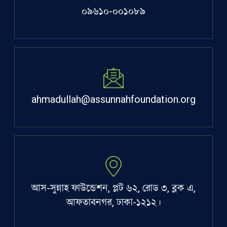
০৯৬১০-০০১০৮৯
ahmadullah@assunnahfoundation.org
আস-সুন্নাহ ফাউন্ডেশন, প্লট ৬২, রোড ৩, ব্লক এ,
আফতাবনগর, ঢাকা-১২১২।