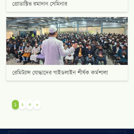
প্রোডাক্টিভ রমাদান সেমিনার
রেমিট্যান্স যোদ্ধাদের গাইডলাইন শীর্ষক কর্মশালা
১
২
৩
»