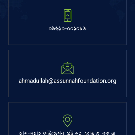
০৯৬১০-০০১০৮৯
ahmadullah@assunnahfoundation.org
আস-সুন্নাহ ফাউন্ডেশন, প্লট ৬২, রোড ৩, ব্লক এ,