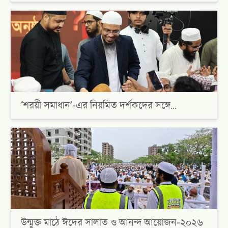
‘শরয়ী সমাধান’-এর নিয়মিত দর্শকদের সঙ্গে
মোসাফাহা
উন্মুক্ত মাঠে ঈদের সালাত ও আনন্দ আয়োজন-২০২৬