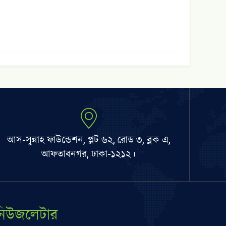
আস-সুন্নাহ ফাউন্ডেশন, প্লট ৬২, রোড ৩, ব্লক এ,
আফতাবনগর, ঢাকা-১২১২।
নিউজলেটার