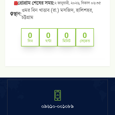
প্রোগ্রাম শেষের সময়:
২ জানুয়ারী, ২০২৬, বিকাল ০৬:৩৫
ওমর বিন খাত্তাব (রা.) মসজিদ, হালিশহর,
স্থান:
চট্টগ্রাম
0
0
0
0
দিন
ঘন্টা
মিনিট
সেকেন্ড
০৯৬১০-০০১০৮৯