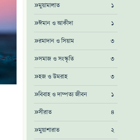
মুয়ামালাত
১
ঈমান ও আকীদা
১
রমাদান ও সিয়াম
৩
সমাজ ও সংস্কৃতি
৩
হজ ও উমরাহ
৩
বিবাহ ও দাম্পত্য জীবন
১
সীরাত
৪
মুয়াশারাত
২