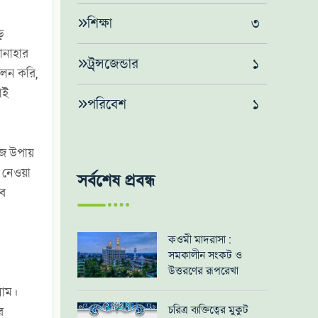
শিক্ষা
৩
ড়
ানাহার
ট্র্ন্সজেন্ডার
১
ালন করি,
াই
পরিবেশ
১
হজ উপায়
ব নেওয়া
সর্বশেষ প্রবন্ধ
বে
কওমী মাদরাসা :
সমকালীন সংকট ও
উত্তরণের রূপরেখা
লাম।
চরিত্র ব্যক্তিত্বের মুকুট
র