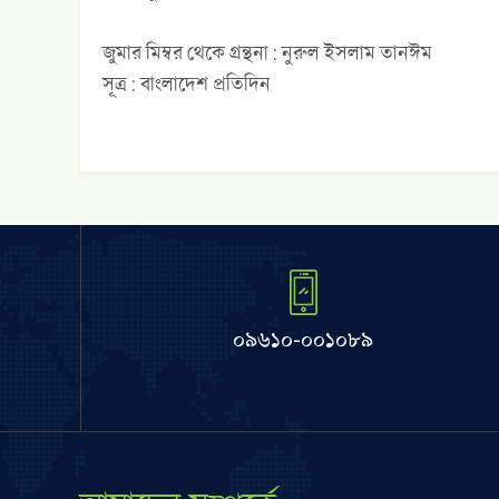
জুমার মিম্বর থেকে গ্রন্থনা : নুরুল ইসলাম তানঈম
সূত্র :
বাংলাদেশ প্রতিদিন
০৯৬১০-০০১০৮৯