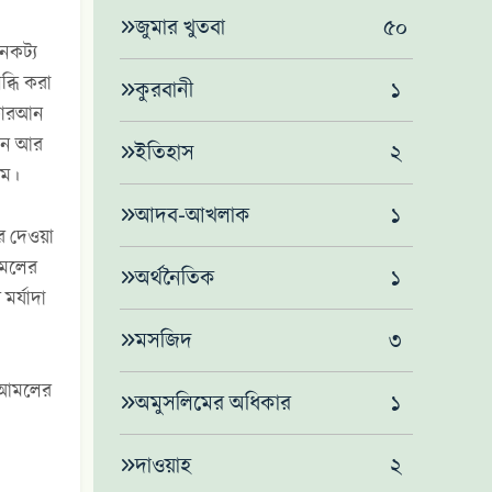
জুমার খুতবা
৫০
ৈকট্য
ব্ধি করা
কুরবানী
১
 কোরআন
রেন আর
‌ইতিহাস
২
াম।
আদব-আখলাক
১
রে দেওয়া
আমলের
অর্থনৈতিক
১
মর্যাদা
মসজিদ
৩
ে আমলের
অমুসলিমের অধিকার
১
দাওয়াহ
২