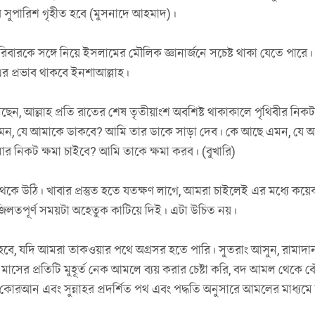
র সুপারিশ গৃহীত হবে (মুসনাদে আহমাদ)।
ং পরিবারকে সঙ্গে নিয়ে ইসলামের মৌলিক জ্ঞানার্জনে সচেষ্ট থাকা যেতে পার
র প্রভাব থাকবে ইনশাআল্লাহ।
ছেন, আল্লাহ প্রতি রাতের শেষ তৃতীয়াংশ অবশিষ্ট থাকাকালে পৃথিবীর নিকটব
, যে আমাকে ডাকবে? আমি তার ডাকে সাড়া দেব। কে আছে এমন, যে 
 নিকট ক্ষমা চাইবে? আমি তাকে ক্ষমা করব। (বুখারি)
কে উঠি। খাবার প্রস্তুত হতে যতক্ষণ লাগে, আমরা চাইলেই এর মধ্যে কয়
লতপূর্ণ সময়টা অহেতুক কাটিয়ে দিই। এটা উচিত নয়।
ে, যদি আমরা তাকওয়ার পথে অগ্রসর হতে পারি। সুতরাং আসুন, রামাদা
াসের প্রতিটি মুহূর্ত নেক আমলে ব্যয় করার চেষ্টা করি, বদ আমল থেকে বে
ে কোরআন এবং সুন্নাহর প্রদর্শিত পথ এবং পদ্ধতি অনুসারে আমলের মাধ্যমে জ