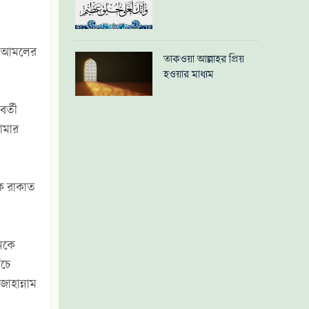
ে। আমলের
তাকওয়া আল্লাহর প্রিয়
হওয়ার মাধ্যম
র্তী
আমার
েক রাকাত
নকে
ঁচে
াহান্নাম