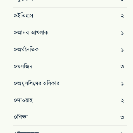
‌ইতিহাস
২
আদব-আখলাক
১
অর্থনৈতিক
১
মসজিদ
৩
অমুসলিমের অধিকার
১
দাওয়াহ
২
শিক্ষা
৩