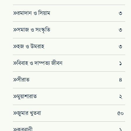
রমাদান ও সিয়াম
৩
সমাজ ও সংস্কৃতি
৩
হজ ও উমরাহ
৩
বিবাহ ও দাম্পত্য জীবন
১
সীরাত
৪
মুয়াশারাত
২
জুমার খুতবা
৫০
কুরবানী
১