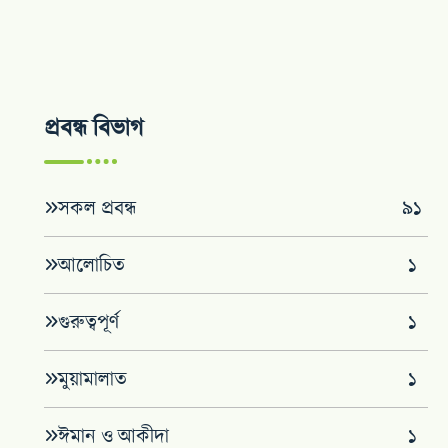
প্রবন্ধ বিভাগ
সকল প্রবন্ধ
৯১
আলোচিত
১
গুরুত্বপূর্ণ
১
মুয়ামালাত
১
ঈমান ও আকীদা
১