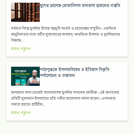
যুগের চ্যালেঞ্জ মোকাবিলায় মাদরাসা ছাত্রদের প্রস্তুতি
বর্তমান বিশ্বে মুসলিম উম্মাহ বহুমুখী সংকট ও চ্যালেঞ্জের সম্মুখীন। একদিকে
আধুনিকতার নামে ধর্মীয় মূল্যবোধের অবক্ষয়, অন্যদিকে ইসলাম ও মুসলিমদের
বিরুদ্ধে...
আরও পড়ুন
পাঠ্যপুস্তকে ইসলামবিদ্বেষ ও ইতিহাস বিকৃতি :
পর্যালোচনা ও প্রস্তাবনা
আবহমান কাল থেকেই বাংলাদেশের মুসলিম সম্প্রদায় ধর্মভীরু। এই জনপদের
প্রতিটি মুসলমান ইসলামের প্রতি গভীর ভালোবাসা লালন করেন। এখানকার
সকলে হয়তো প্রাক্টিসিং...
আরও পড়ুন