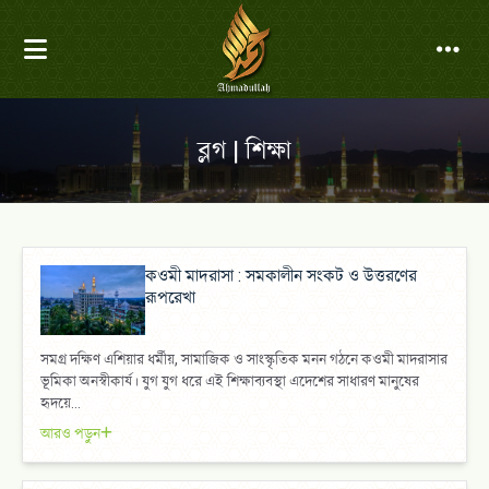
ব্লগ | শিক্ষা
কওমী মাদরাসা : সমকালীন সংকট ও উত্তরণের
রূপরেখা
সমগ্র দক্ষিণ এশিয়ার ধর্মীয়, সামাজিক ও সাংস্কৃতিক মনন গঠনে কওমী মাদরাসার
ভূমিকা অনস্বীকার্য। যুগ যুগ ধরে এই শিক্ষাব্যবস্থা এদেশের সাধারণ মানুষের
হৃদয়ে...
আরও পড়ুন