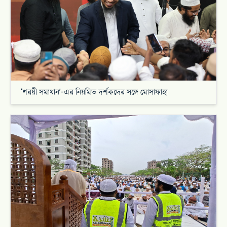
‘শরয়ী সমাধান’-এর নিয়মিত দর্শকদের সঙ্গে মোসাফাহা