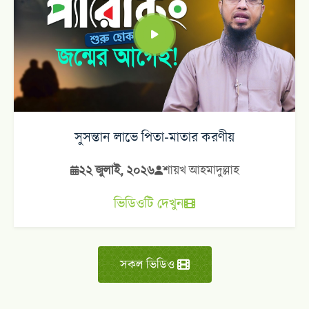
সুসন্তান লাভে পিতা-মাতার করণীয়
২২ জুলাই, ২০২৬
শায়খ আহমাদুল্লাহ
ভিডিওটি দেখুন
সকল ভিডিও