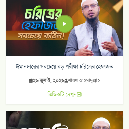
ঈমানদারের সবচেয়ে বড় পরীক্ষা চরিত্রের হেফাজত
২৬ জুলাই, ২০২৬
শায়খ আহমাদুল্লাহ
ভিডিওটি দেখুন