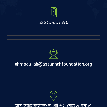
০৯৬১০-০০১০৮৯
ahmadullah@assunnahfoundation.org
আস-সুন্নাহ ফাউন্ডেশন, প্লট ৬২, রোড ৩, ব্লক এ,