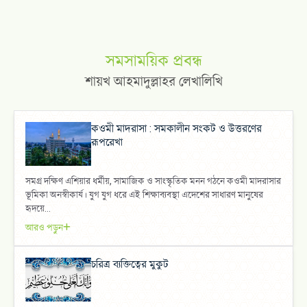
সমসাময়িক প্রবন্ধ
শায়খ আহমাদুল্লাহর লেখালিখি
কওমী মাদরাসা : সমকালীন সংকট ও উত্তরণের
রূপরেখা
সমগ্র দক্ষিণ এশিয়ার ধর্মীয়, সামাজিক ও সাংস্কৃতিক মনন গঠনে কওমী মাদরাসার
ভূমিকা অনস্বীকার্য। যুগ যুগ ধরে এই শিক্ষাব্যবস্থা এদেশের সাধারণ মানুষের
হৃদয়ে...
আরও পড়ুন
চরিত্র ব্যক্তিত্বের মুকুট