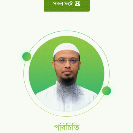
সকল ফটো
পরিচিতি