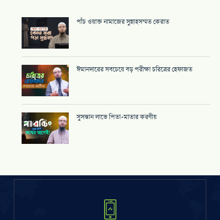
পাঁচ ওয়াক্ত নামাজের সুন্নাহসম্মত কেরাত
ঈমানদারের সবচেয়ে বড় পরীক্ষা চরিত্রের হেফাজত
সুসন্তান লাভে পিতা-মাতার করণীয়