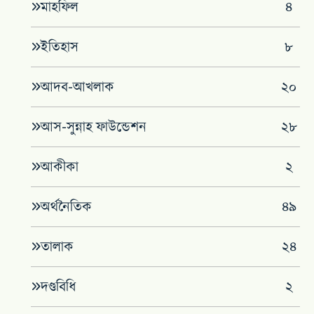
মাহফিল
৪
‌ইতিহাস
৮
আদব-আখলাক
২০
আস-সুন্নাহ ফাউন্ডেশন
২৮
আকীকা
২
অর্থনৈতিক
৪৯
তালাক
২৪
দণ্ডবিধি
২