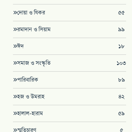
দোয়া ও যিকর
৫৫
রমাদান ও সিয়াম
৯৯
ঈদ
১৮
সমাজ ও সংস্কৃতি
১০৩
পারিবারিক
৮৯
হজ ও উমরাহ
৪২
হালাল-হারাম
৫৯
স্মৃতিচারণ
৫