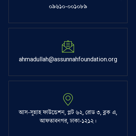
০৯৬১০-০০১০৮৯
ahmadullah@assunnahfoundation.org
আস-সুন্নাহ ফাউন্ডেশন, প্লট ৬২, রোড ৩, ব্লক এ,
আফতাবনগর, ঢাকা-১২১২।