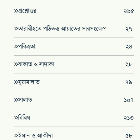
প্রশ্নোত্তর
২৯৫
তারাবীহতে পঠিতব্য আয়াতের সারসংক্ষেপ
২৭
পবিত্রতা
২৪
যাকাত ও সাদাকা
২৮
মুয়ামালাত
৭৯
সালাত
১০৭
বিবিধ
২১৩
ঈমান ও আকীদা
৫৮