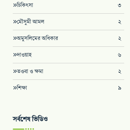
চিকিৎসা
৩
মৌসুমী আমল
২
অমুসলিমের অধিকার
২
দাওয়াহ
৬
তওবা ও ক্ষমা
২
শিক্ষা
৯
সর্বশেষ ভিডিও