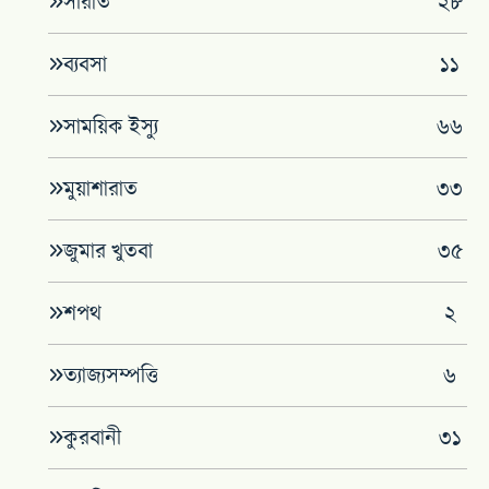
সীরাত
২৮
ব্যবসা
১১
সাময়িক ইস্যু
৬৬
মুয়াশারাত
৩৩
জুমার খুতবা
৩৫
শপথ
২
ত্যাজ্যসম্পত্তি
৬
কুরবানী
৩১