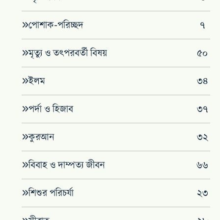
পোশাক-পরিচ্ছদ
৭
মৃত্যু ও তৎপরবর্তী বিষয়
৫০
ইলম
৩৪
পর্দা ও হিজাব
৩৭
কুরআন
৩২
বিবাহ ও দাম্পত্য জীবন
৬৬
শিশুর পরিচর্যা
২৩