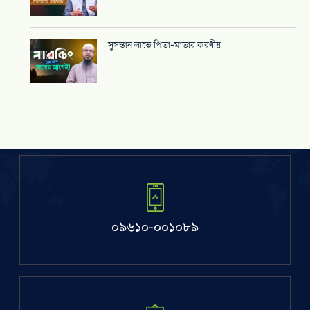
সুসন্তান লাভে পিতা-মাতার করণীয়
০৯৬১০-০০১০৮৯