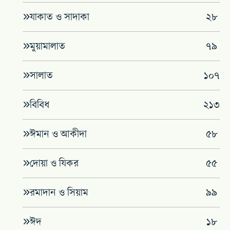
যাকাত ও সাদাকা
২৮
মুয়ামালাত
৭৯
সালাত
১০৭
বিবিধ
২১৩
ঈমান ও আকীদা
৫৮
দোয়া ও যিকর
৫৫
রমাদান ও সিয়াম
৯৯
ঈদ
১৮