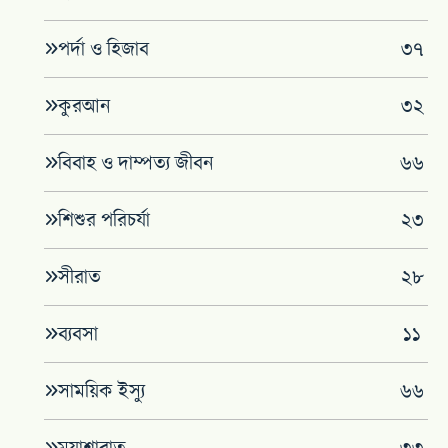
পর্দা ও হিজাব
৩৭
কুরআন
৩২
বিবাহ ও দাম্পত্য জীবন
৬৬
শিশুর পরিচর্যা
২৩
সীরাত
২৮
ব্যবসা
১১
সাময়িক ইস্যু
৬৬