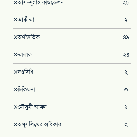
আস-সুন্নাহ ফাউন্ডেশন
২৮
আকীকা
২
অর্থনৈতিক
৪৯
তালাক
২৪
দণ্ডবিধি
২
চিকিৎসা
৩
মৌসুমী আমল
২
অমুসলিমের অধিকার
২