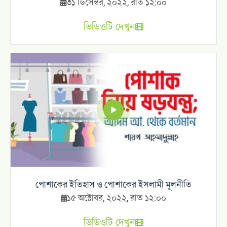
৩১ ডিসেম্বর, ২০২২, রাত ১২:০০
ভিডিওটি দেখুন
পোশাকের ইতিহাস ও পোশাকের ইসলামী মূলনীতি
১৫ অক্টোবর, ২০২২, রাত ১২:০০
ভিডিওটি দেখুন