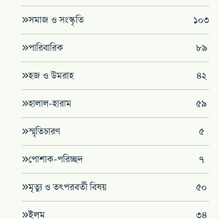
সমাজ ও সংস্কৃতি
১০৩
পারিবারিক
৮৯
হজ ও উমরাহ
৪২
হালাল-হারাম
৫৯
স্মৃতিচারণ
৫
পোশাক-পরিচ্ছদ
৭
মৃত্যু ও তৎপরবর্তী বিষয়
৫০
ইলম
৩৪