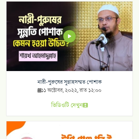
নারী-পুরুষের সুন্নাহসম্মত পোশাক
১১ অক্টোবর, ২০২২, রাত ১২:০০
ভিডিওটি দেখুন