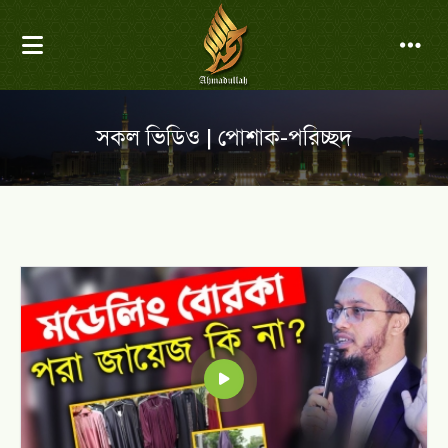
সকল ভিডিও | পোশাক-পরিচ্ছদ