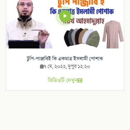
টুপি-পাঞ্জাবিই কি একমাত্র ইসলামী পোশাক
৭ মে, ২০২২, দুপুর ১২:২০
ভিডিওটি দেখুন