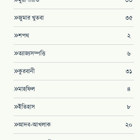
মুয়াশারাত
৩৩
জুমার খুতবা
৩৫
শপথ
২
ত্যাজ্যসম্পত্তি
৬
কুরবানী
৩১
মাহফিল
৪
‌ইতিহাস
৮
আদব-আখলাক
২০