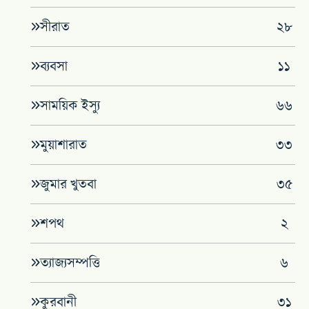
সীরাত
২৮
ব্যবসা
১১
সাময়িক ইস্যু
৬৬
মুয়াশারাত
৩৩
জুমার খুতবা
৩৫
শপথ
২
ত্যাজ্যসম্পত্তি
৬
কুরবানী
৩১