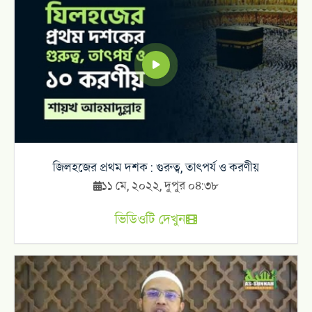
জিলহজের প্রথম দশক : গুরুত্ব, তাৎপর্য ও করণীয়
১১ মে, ২০২২, দুপুর ০৪:৩৮
ভিডিওটি দেখুন