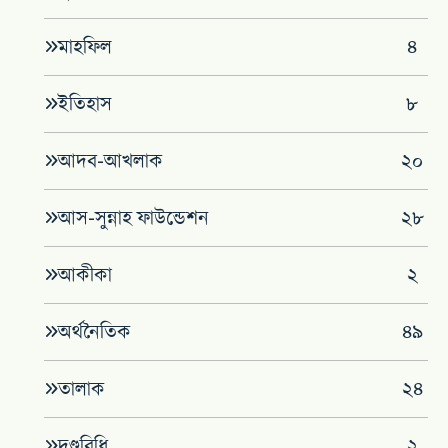
মাহফিল
৪
‌ইতিহাস
৮
আদব-আখলাক
২০
আস-সুন্নাহ ফাউন্ডেশন
২৮
আকীকা
২
অর্থনৈতিক
৪৯
তালাক
২৪
দণ্ডবিধি
২