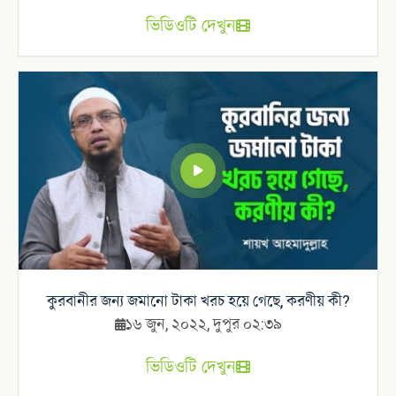
ভিডিওটি দেখুন
কুরবানীর জন্য জমানো টাকা খরচ হয়ে গেছে, করণীয় কী?
১৬ জুন, ২০২২, দুপুর ০২:৩৯
ভিডিওটি দেখুন