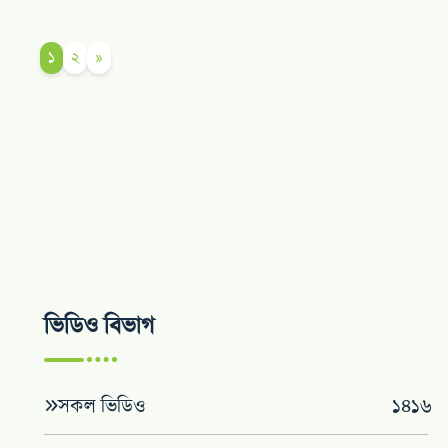
১
২
»
ভিডিও বিভাগ
সকল ভিডিও
১৪১৬