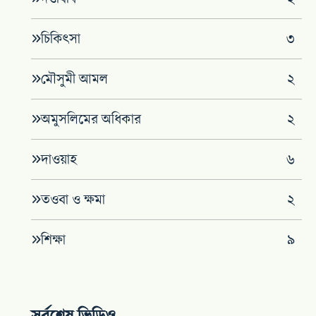
চিকিৎসা
৩
মৌসুমী আমল
২
অমুসলিমের অধিকার
২
দাওয়াহ
৬
তওবা ও ক্ষমা
২
শিক্ষা
৯