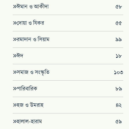
ঈমান ও আকীদা
৫৮
দোয়া ও যিকর
৫৫
রমাদান ও সিয়াম
৯৯
ঈদ
১৮
সমাজ ও সংস্কৃতি
১০৩
পারিবারিক
৮৯
হজ ও উমরাহ
৪২
হালাল-হারাম
৫৯