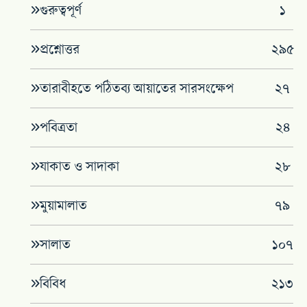
গুরুত্বপূর্ণ
১
প্রশ্নোত্তর
২৯৫
তারাবীহতে পঠিতব্য আয়াতের সারসংক্ষেপ
২৭
পবিত্রতা
২৪
যাকাত ও সাদাকা
২৮
মুয়ামালাত
৭৯
সালাত
১০৭
বিবিধ
২১৩