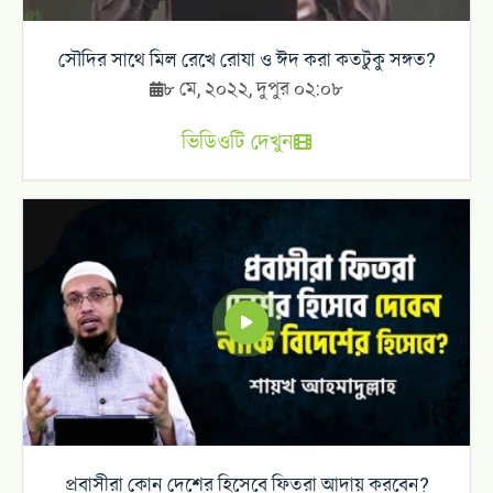
সৌদির সাথে মিল রেখে রোযা ও ঈদ করা কতটুকু সঙ্গত?
৮ মে, ২০২২, দুপুর ০২:০৮
ভিডিওটি দেখুন
প্রবাসীরা কোন দেশের হিসেবে ফিতরা আদায় করবেন?