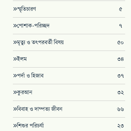
স্মৃতিচারণ
৫
পোশাক-পরিচ্ছদ
৭
মৃত্যু ও তৎপরবর্তী বিষয়
৫০
ইলম
৩৪
পর্দা ও হিজাব
৩৭
কুরআন
৩২
বিবাহ ও দাম্পত্য জীবন
৬৬
শিশুর পরিচর্যা
২৩