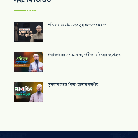
সর্বশেষ ভিডিও
পাঁচ ওয়াক্ত নামাজের সুন্নাহসম্মত কেরাত
ঈমানদারের সবচেয়ে বড় পরীক্ষা চরিত্রের হেফাজত
সুসন্তান লাভে পিতা-মাতার করণীয়