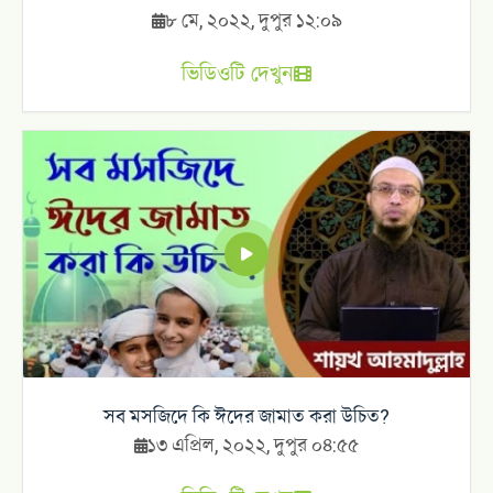
৮ মে, ২০২২, দুপুর ১২:০৯
ভিডিওটি দেখুন
সব মসজিদে কি ঈদের জামাত করা উচিত?
১৩ এপ্রিল, ২০২২, দুপুর ০৪:৫৫