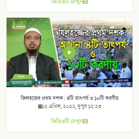
ভিডিওটি দেখুন
জিলহজের প্রথম দশক : ৪টি তাৎপর্য ও ১০টি করণীয়
১২ এপ্রিল, ২০২২, দুপুর ১২:২৩
ভিডিওটি দেখুন