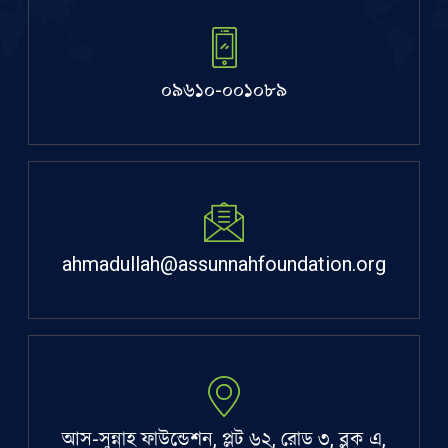
০৯৬১০-০০১০৮৯
ahmadullah@assunnahfoundation.org
আস-সুন্নাহ ফাউন্ডেশন, প্লট ৬২, রোড ৩, ব্লক এ,