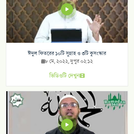
ঈদুল ফিতরের ১০টি সুন্নাহ ও ৩টি কুসংস্কার
৮ মে, ২০২২, দুপুর ০২:১২
ভিডিওটি দেখুন