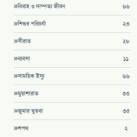
বিবাহ ও দাম্পত্য জীবন
৬৬
শিশুর পরিচর্যা
২৩
সীরাত
২৮
ব্যবসা
১১
সাময়িক ইস্যু
৬৬
মুয়াশারাত
৩৩
জুমার খুতবা
৩৫
শপথ
২