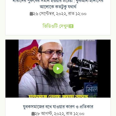
নারীদের পুরুষের সমান হওয়ার প্রচেষ্টা : কুরআন-হাদীসের
আলোকে কতটুকু যথার্থ
২৬ সেপ্টেম্বর, ২০২২, রাত ১২:০০
ভিডিওটি দেখুন
যুবকসমাজের বখে যাওয়ার কারণ ও প্রতিকার
২৮ আগস্ট, ২০২২, রাত ১২:০০