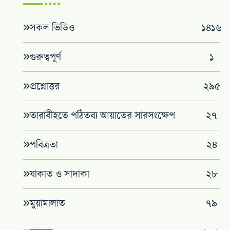
সকল ভিডিও
১৪১৬
গুরুত্বপূর্ণ
১
প্রশ্নোত্তর
২৯৫
তারাবীহতে পঠিতব্য আয়াতের সারসংক্ষেপ
২৭
পবিত্রতা
২৪
যাকাত ও সাদাকা
২৮
মুয়ামালাত
৭৯