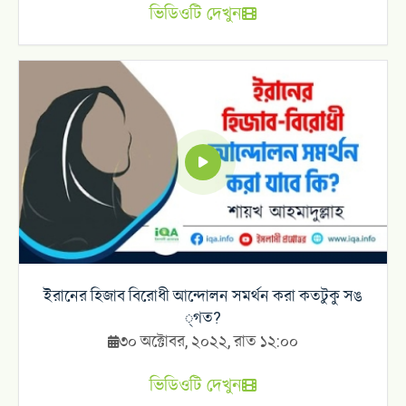
ভিডিওটি দেখুন
ইরানের হিজাব বিরোধী আন্দোলন সমর্থন করা কতটুকু সঙ
্গত?
৩০ অক্টোবর, ২০২২, রাত ১২:০০
ভিডিওটি দেখুন