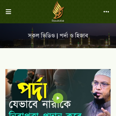
সকল ভিডিও | পর্দা ও হিজাব