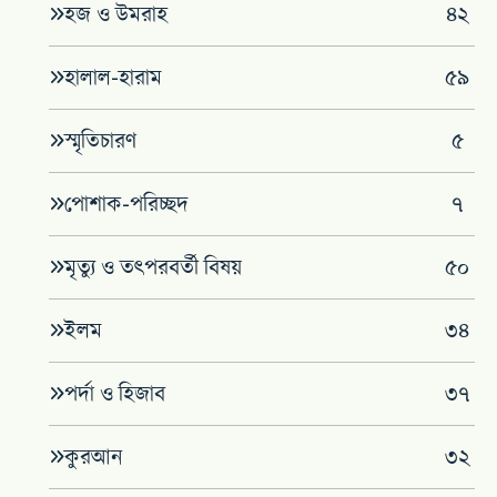
হজ ও উমরাহ
৪২
হালাল-হারাম
৫৯
স্মৃতিচারণ
৫
পোশাক-পরিচ্ছদ
৭
মৃত্যু ও তৎপরবর্তী বিষয়
৫০
ইলম
৩৪
পর্দা ও হিজাব
৩৭
কুরআন
৩২