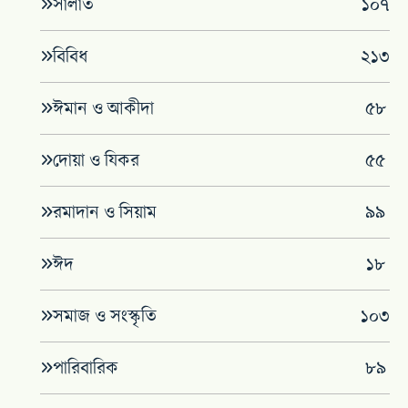
সালাত
১০৭
বিবিধ
২১৩
ঈমান ও আকীদা
৫৮
দোয়া ও যিকর
৫৫
রমাদান ও সিয়াম
৯৯
ঈদ
১৮
সমাজ ও সংস্কৃতি
১০৩
পারিবারিক
৮৯