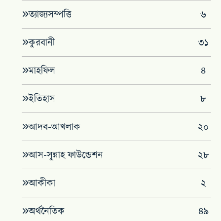
ত্যাজ্যসম্পত্তি
৬
কুরবানী
৩১
মাহফিল
৪
‌ইতিহাস
৮
আদব-আখলাক
২০
আস-সুন্নাহ ফাউন্ডেশন
২৮
আকীকা
২
অর্থনৈতিক
৪৯