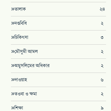
তালাক
২৪
দণ্ডবিধি
২
চিকিৎসা
৩
মৌসুমী আমল
২
অমুসলিমের অধিকার
২
দাওয়াহ
৬
তওবা ও ক্ষমা
২
শিক্ষা
৯