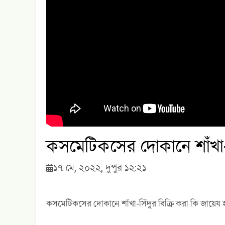
কসমেটিকসের দোকানে শাঁখা-স
১৭ মে, ২০২২, দুপুর ১২:২১
কসমেটিকসের দোকানে শাঁখা-সিঁদুর বিক্রি করা কি জায়েয