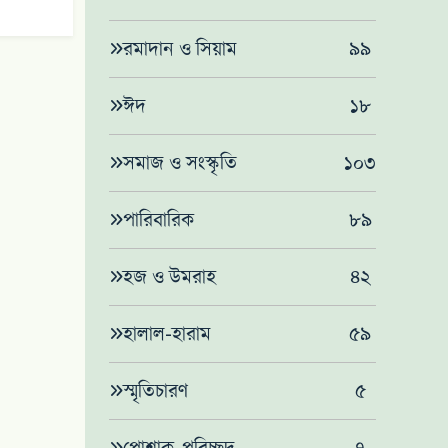
রমাদান ও সিয়াম
৯৯
ঈদ
১৮
সমাজ ও সংস্কৃতি
১০৩
পারিবারিক
৮৯
হজ ও উমরাহ
৪২
হালাল-হারাম
৫৯
স্মৃতিচারণ
৫