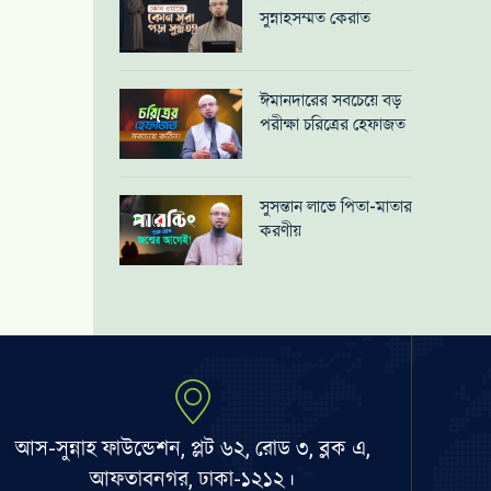
সুন্নাহসম্মত কেরাত
ঈমানদারের সবচেয়ে বড়
পরীক্ষা চরিত্রের হেফাজত
সুসন্তান লাভে পিতা-মাতার
করণীয়
আস-সুন্নাহ ফাউন্ডেশন, প্লট ৬২, রোড ৩, ব্লক এ,
আফতাবনগর, ঢাকা-১২১২।