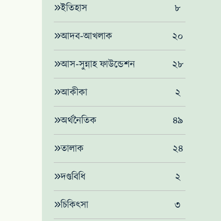
‌ইতিহাস
৮
আদব-আখলাক
২০
আস-সুন্নাহ ফাউন্ডেশন
২৮
আকীকা
২
অর্থনৈতিক
৪৯
তালাক
২৪
দণ্ডবিধি
২
চিকিৎসা
৩