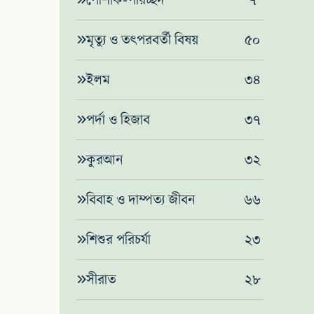
পোশাক-পরিচ্ছদ
৭
মৃত্যু ও তৎপরবর্তী বিষয়
৫০
ইলম
৩৪
পর্দা ও হিজাব
৩৭
কুরআন
৩২
বিবাহ ও দাম্পত্য জীবন
৬৬
শিশুর পরিচর্যা
২৩
সীরাত
২৮