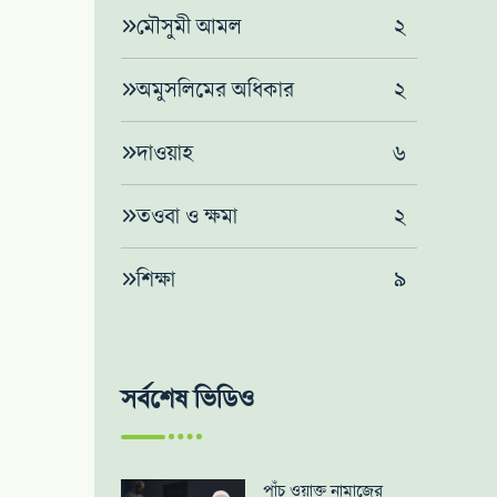
মৌসুমী আমল
২
অমুসলিমের অধিকার
২
দাওয়াহ
৬
তওবা ও ক্ষমা
২
শিক্ষা
৯
সর্বশেষ ভিডিও
পাঁচ ওয়াক্ত নামাজের