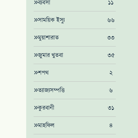
ব্যবসা
১১
সাময়িক ইস্যু
৬৬
মুয়াশারাত
৩৩
জুমার খুতবা
৩৫
শপথ
২
ত্যাজ্যসম্পত্তি
৬
কুরবানী
৩১
মাহফিল
৪