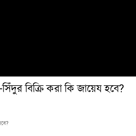
িঁদুর বিক্রি করা কি জায়েয হবে?
 হবে?