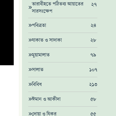
তারাবীহতে পঠিতব্য আয়াতের
২৭
সারসংক্ষেপ
পবিত্রতা
২৪
যাকাত ও সাদাকা
২৮
মুয়ামালাত
৭৯
সালাত
১০৭
বিবিধ
২১৩
ঈমান ও আকীদা
৫৮
দোয়া ও যিকর
৫৫