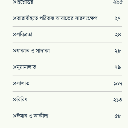
প্রশ্নোত্তর
২৯৫
তারাবীহতে পঠিতব্য আয়াতের সারসংক্ষেপ
২৭
পবিত্রতা
২৪
যাকাত ও সাদাকা
২৮
মুয়ামালাত
৭৯
সালাত
১০৭
বিবিধ
২১৩
ঈমান ও আকীদা
৫৮