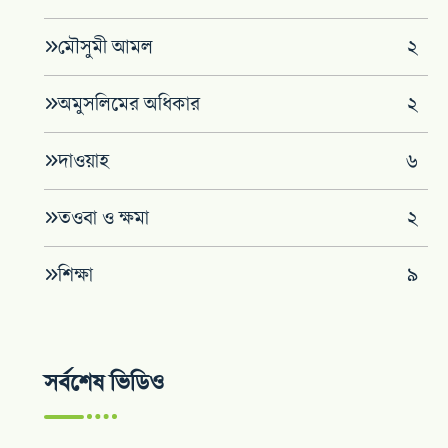
মৌসুমী আমল
২
অমুসলিমের অধিকার
২
দাওয়াহ
৬
তওবা ও ক্ষমা
২
শিক্ষা
৯
সর্বশেষ ভিডিও