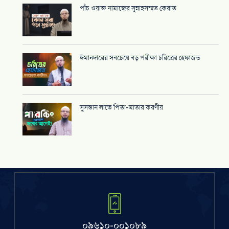
পাঁচ ওয়াক্ত নামাজের সুন্নাহসম্মত কেরাত
ঈমানদারের সবচেয়ে বড় পরীক্ষা চরিত্রের হেফাজত
সুসন্তান লাভে পিতা-মাতার করণীয়
০৯৬১০-০০১০৮৯