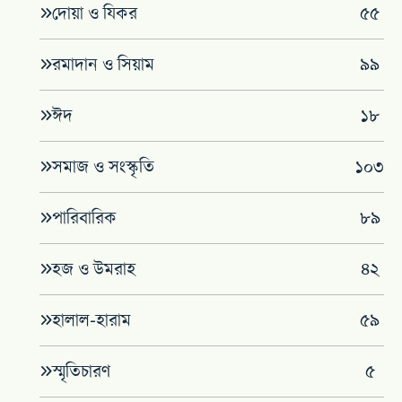
দোয়া ও যিকর
৫৫
রমাদান ও সিয়াম
৯৯
ঈদ
১৮
সমাজ ও সংস্কৃতি
১০৩
পারিবারিক
৮৯
হজ ও উমরাহ
৪২
হালাল-হারাম
৫৯
স্মৃতিচারণ
৫