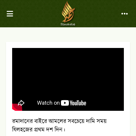
রমাদানের বাইরে আমলের সবচেয়ে দামি সময়
যিলহজের প্রথম দশ দিন।