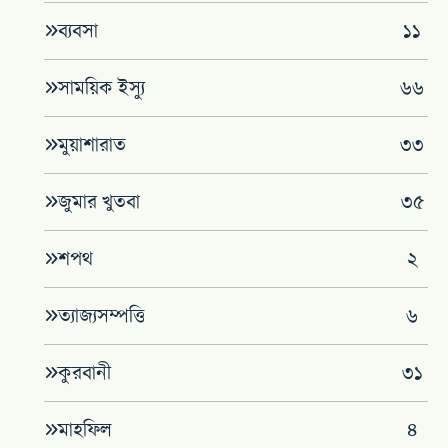
ব্যবসা
১১
সাময়িক ইস্যু
৬৬
মুয়াশারাত
৩৩
জুমার খুতবা
৩৫
শপথ
২
ত্যাজ্যসম্পত্তি
৬
কুরবানী
৩১
মাহফিল
৪