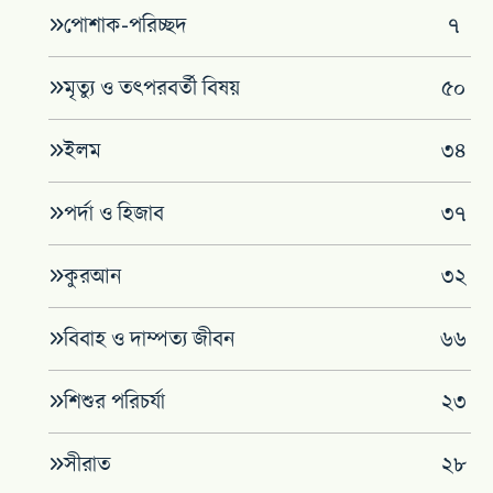
পোশাক-পরিচ্ছদ
৭
মৃত্যু ও তৎপরবর্তী বিষয়
৫০
ইলম
৩৪
পর্দা ও হিজাব
৩৭
কুরআন
৩২
বিবাহ ও দাম্পত্য জীবন
৬৬
শিশুর পরিচর্যা
২৩
সীরাত
২৮