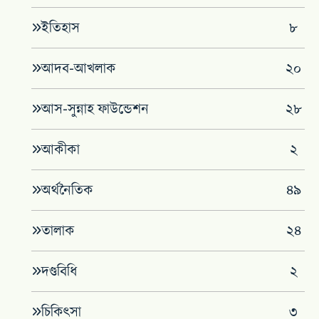
‌ইতিহাস
৮
আদব-আখলাক
২০
আস-সুন্নাহ ফাউন্ডেশন
২৮
আকীকা
২
অর্থনৈতিক
৪৯
তালাক
২৪
দণ্ডবিধি
২
চিকিৎসা
৩