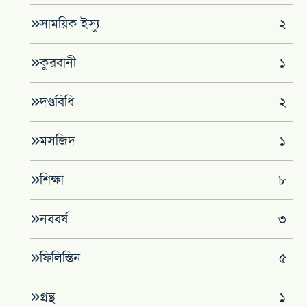
সাময়িক ইস্যু
২
কুরবানী
১
দণ্ডবিধি
২
মসজিদ
১
শিক্ষা
৮
নববর্ষ
৩
ফিলিস্তিন
৫
গ্রন্থ
১