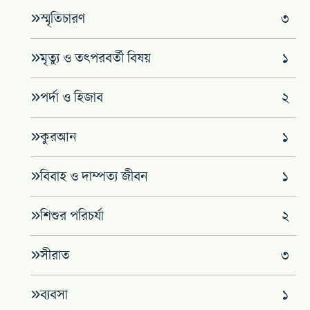
স্মৃতিচারণ
৩
মৃত্যু ও তৎপরবর্তী বিষয়
১
পর্দা ও হিজাব
২
কুরআন
১
বিবাহ ও দাম্পত্য জীবন
১
শিশুর পরিচর্যা
২
সীরাত
৩
ব্যবসা
১