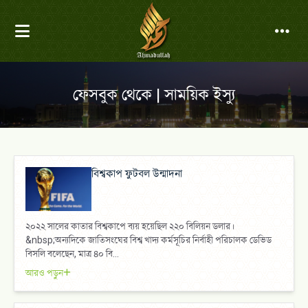
ফেসবুক থেকে | সাময়িক ইস্যু
বিশ্বকাপ ফুটবল উন্মাদনা
২০২২ সালের কাতার বিশ্বকাপে ব্যয় হয়েছিল ২২০ বিলিয়ন ডলার।
&nbsp;অন্যদিকে জাতিসংঘের বিশ্ব খাদ্য কর্মসূচির নির্বাহী পরিচালক ডেভিড
বিসলি বলেছেন, মাত্র ৪০ বি...
আরও পড়ুন