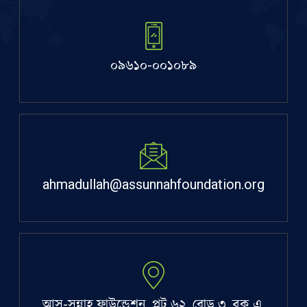
০৯৬১০-০০১০৮৯
ahmadullah@assunnahfoundation.org
আস-সুন্নাহ ফাউন্ডেশন, প্লট ৬২, রোড ৩, ব্লক এ,