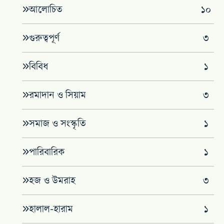
আলোচিত
১০
গুরুত্বপূর্ণ
৩
বিবিধ
১
রমাদান ও সিয়াম
৩
সমাজ ও সংস্কৃতি
১
পারিবারিক
১
হজ ও উমরাহ
৩
হালাল-হারাম
১