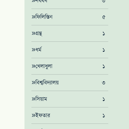
নববর্ষ
৩
ফিলিস্তিন
৫
গ্রন্থ
১
ধর্ম
১
খেলাধুলা
১
বিশ্ববিদ্যালয়
৩
সিয়াম
১
ইফতার
১