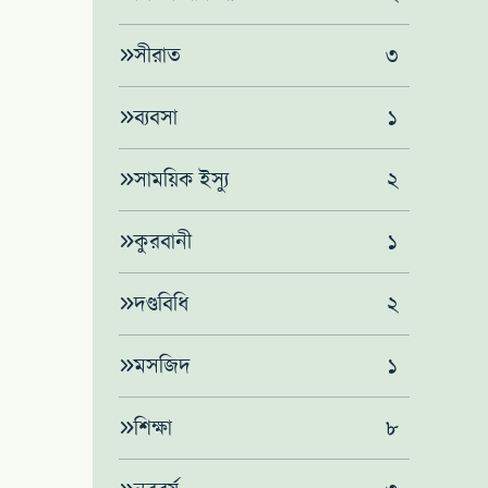
সীরাত
৩
ব্যবসা
১
সাময়িক ইস্যু
২
কুরবানী
১
দণ্ডবিধি
২
মসজিদ
১
শিক্ষা
৮