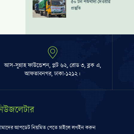
৫০ টন পশুখাদ্য দেওয়ার
প্রস্তুতি
আস-সুন্নাহ ফাউন্ডেশন, প্লট ৬২, রোড ৩, ব্লক এ,
আফতাবনগর, ঢাকা-১২১২।
নিউজলেটার
মাদের আপডেট নিয়মিত পেতে চাইলে লগইন করুন