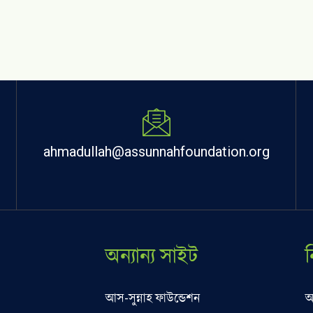
ahmadullah@assunnahfoundation.org
অন্যান্য সাইট
আস-সুন্নাহ ফাউন্ডেশন
আ