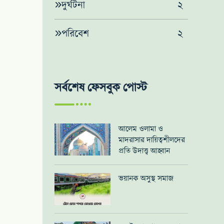
দুর্ঘটনা
২
পরিবেশ
২
সর্বশেষ ফেসবুক পোস্ট
আলেম ওলামা ও
মাদরাসার দায়িত্বশীলদের
প্রতি উদাত্ত্ব আহ্বান
ভয়ানক অসুস্থ সমাজ