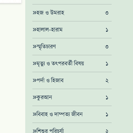
হজ ও উমরাহ
৩
হালাল-হারাম
১
স্মৃতিচারণ
৩
মৃত্যু ও তৎপরবর্তী বিষয়
১
পর্দা ও হিজাব
২
কুরআন
১
বিবাহ ও দাম্পত্য জীবন
১
শিশুর পরিচর্যা
২