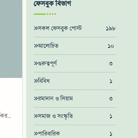
ফেসবুক বিভাগ
সকল ফেসবুক পোস্ট
১৯৮
আলোচিত
১০
গুরুত্বপূর্ণ
৩
বিবিধ
১
রমাদান ও সিয়াম
৩
্যকরও
সমাজ ও সংস্কৃতি
১
্যাশা
পারিবারিক
১