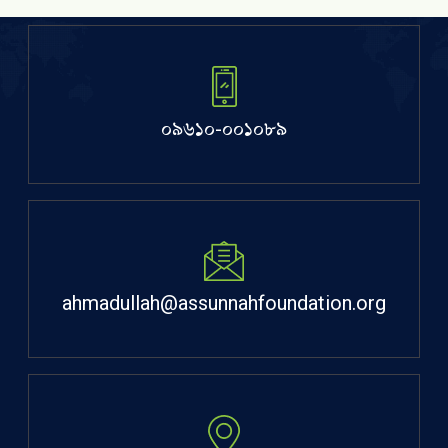
০৯৬১০-০০১০৮৯
ahmadullah@assunnahfoundation.org