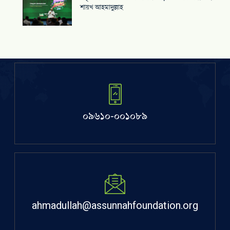
শায়খ আহমাদুল্লাহ
০৯৬১০-০০১০৮৯
ahmadullah@assunnahfoundation.org