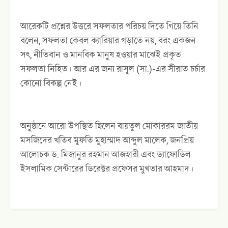
আরেকটি প্রশ্নের উত্তরে সফলতার পরিচয় দিতে গিয়ে তিনি
বলেন, সফলতা কেবল ক্যারিয়ার গড়াতে নয়, বরং একজন
সৎ, নীতিবান ও মানবিক মানুষ হওয়ার মাঝেই প্রকৃত
সফলতা নিহিত। আর এর জন্য রাসুল (সা.)-এর সীরাত চর্চার
কোনো বিকল্প নেই।
অনুষ্ঠানে আরো উপস্থিত ছিলেন বায়তুল মোকাররম জাতীয়
মসজিদের খতিব মুফতি মুহাম্মাদ আব্দুল মালেক, জনপ্রিয়
আলোচক ড. মিজানুর রহমান আজহারী এবং ড্যাফোডিল
ইসলামিক সেন্টারের ডিরেক্টর প্রফেসর মুখতার আহমাদ।