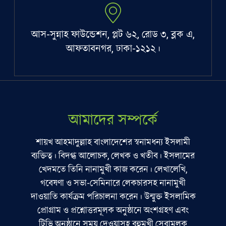
আস-সুন্নাহ ফাউন্ডেশন, প্লট ৬২, রোড ৩, ব্লক এ,
আফতাবনগর, ঢাকা-১২১২।
আমাদের সম্পর্কে
শায়খ আহমাদুল্লাহ বাংলাদেশের স্বনামধন্য ইসলামী
ব্যক্তিত্ব। বিদগ্ধ আলোচক, লেখক ও খতীব। ইসলামের
খেদমতে তিনি নানামুখী কাজ করেন। লেখালেখি,
গবেষণা ও সভা-সেমিনারে লেকচারসহ নানামুখী
দাওয়াতি কার্যক্রম পরিচালনা করেন। উন্মুক্ত ইসলামিক
প্রোগ্রাম ও প্রশ্নোত্তরমূলক অনুষ্ঠানে অংশগ্রহণ এবং
টিভি অনুষ্ঠানে সময় দেওয়াসহ বহুমুখী সেবামূলক