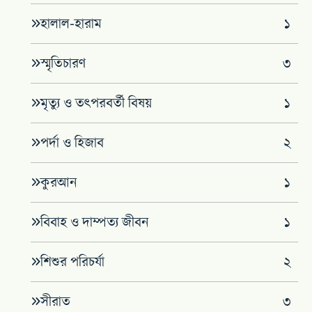
হালাল-হারাম
১
স্মৃতিচারণ
৩
মৃত্যু ও তৎপরবর্তী বিষয়
১
পর্দা ও হিজাব
২
কুরআন
১
বিবাহ ও দাম্পত্য জীবন
১
শিশুর পরিচর্যা
২
সীরাত
৩