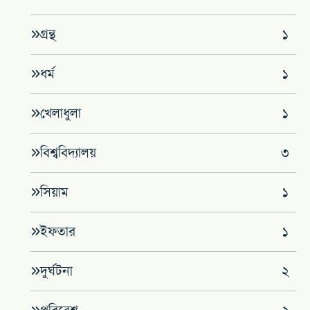
গ্রন্থ
১
ধর্ম
১
খেলাধুলা
১
বিশ্ববিদ্যালয়
৩
সিয়াম
১
ইফতার
১
দুর্ঘটনা
২