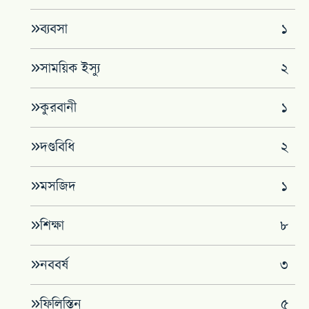
ব্যবসা
১
সাময়িক ইস্যু
২
কুরবানী
১
দণ্ডবিধি
২
মসজিদ
১
শিক্ষা
৮
নববর্ষ
৩
ফিলিস্তিন
৫