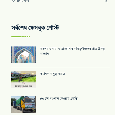
পরিবেশ
২
সর্বশেষ ফেসবুক পোস্ট
আলেম ওলামা ও মাদরাসার দায়িত্বশীলদের প্রতি উদাত্ত্ব
আহ্বান
ভয়ানক অসুস্থ সমাজ
৫০ টন পশুখাদ্য দেওয়ার প্রস্তুতি