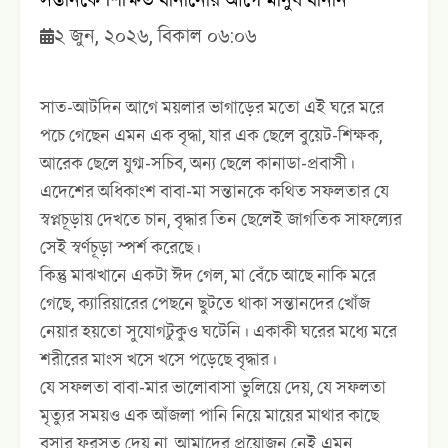
সন্তানকে শিক্ষিত বানানোর আগে মানুষ বানান
২ জুন, ২০২৬, বিকাল ০৬:০৬
সাত-আটদিন আগে ময়লার ভাগাড়ের মতো এই ঘরে মরে
পচে গেছেন এমন এক বৃদ্ধা, যার এক ছেলে বুয়েট-শিক্ষক,
আরেক ছেলে যুগ্ম-সচিব, অন্য ছেলে কানাডা-প্রবাসী।
এদেশের অধিকাংশ বাবা-মা সন্তানকে কথিত সফলতার যে
স্বপ্নচূড়ায় দেখতে চান, বৃদ্ধার তিন ছেলেই জাগতিক সাফল্যের
সেই স্বর্ণচূড়া স্পর্শ করেছে।
কিন্তু মাঝখানে একটা ঈদ গেল, মা বেঁচে আছে নাকি মরে
গেছে, ক্যারিয়ারের পেছনে ছুটতে থাকা সন্তানদের খোঁজ
নেয়ার হয়তো সুযোগটুকুও ঘটেনি। একাকী ঘরের মধ্যে মরে
শরীরের মাংস খসে খসে পড়েছে বৃদ্ধার।
যে সফলতা বাবা-মার ভালোবাসা ভুলিয়ে দেয়, যে সফলতা
মৃত্যুর সময়ও এক আঁজলা পানি নিয়ে মায়ের মাথার কাছে
বসার ফুরসত দেয় না, আমাদের প্রয়োজন নেই এমন